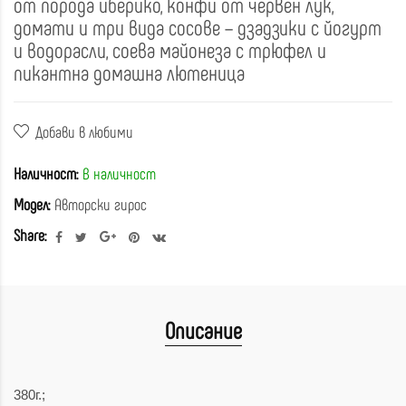
от порода иберико, конфи от червен лук,
домати и три вида сосове – дзадзики с йогурт
и водорасли, соева майонеза с трюфел и
пикантна домашна лютеница
Добави в любими
Наличност:
В наличност
Модел:
Авторски гирос
Share:
Описание
380г.;