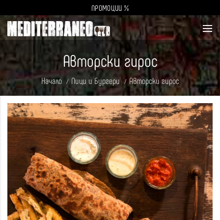
ПРОМОЦИИ %
Авторски гирос
Начало
Пици и Бургери
Авторски гирос