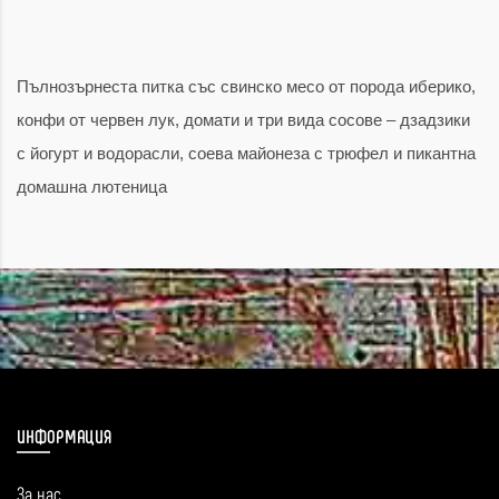
Пълнозърнеста питка със свинско месо от порода иберико,
конфи от червен лук, домати и три вида сосове – дзадзики
с йогурт и водорасли, соева майонеза с трюфел и пикантна
домашна лютеница
ИНФОРМАЦИЯ
За нас