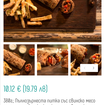
10.12 € (19.79 лв)
380г.; Пълнозърнеста питка със свинско месо