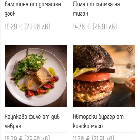
Балотина от домашен
Филе от сьомга на
заек
тиган
15.29 € (29.90 лв)
14.78 € (28.91 лв)
Хрупкаво филе от див
Авторски бургер от
лаврак
конско месо
15.29 € (29.90 лв)
11.20 € (21.91 лв)